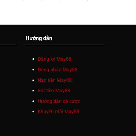
Hướng dẫn
Đăng ký May88
Đăng nhập May88
Nạp tiền May88
Rút tiền May88
Hướng dẫn cá cược
Khuyến mãi May88