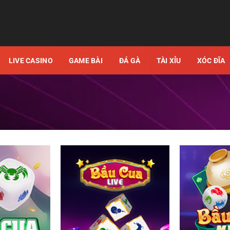
LIVE CASINO
GAME BÀI
ĐÁ GÀ
TÀI XỈU
XÓC ĐĨA