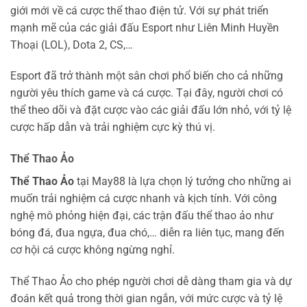
giới mới về cá cược thể thao điện tử. Với sự phát triển
mạnh mẽ của các giải đấu Esport như Liên Minh Huyền
Thoại (LOL), Dota 2, CS,…
Esport đã trở thành một sân chơi phổ biến cho cả những
người yêu thích game và cá cược. Tại đây, người chơi có
thể theo dõi và đặt cược vào các giải đấu lớn nhỏ, với tỷ lệ
cược hấp dẫn và trải nghiệm cực kỳ thú vị.
Thể Thao Ảo
Thể Thao Ảo
tại May88 là lựa chọn lý tưởng cho những ai
muốn trải nghiệm cá cược nhanh và kịch tính. Với công
nghệ mô phỏng hiện đại, các trận đấu thể thao ảo như
bóng đá, đua ngựa, đua chó,… diễn ra liên tục, mang đến
cơ hội cá cược không ngừng nghỉ.
Thể Thao Ảo cho phép người chơi dễ dàng tham gia và dự
đoán kết quả trong thời gian ngắn, với mức cược và tỷ lệ