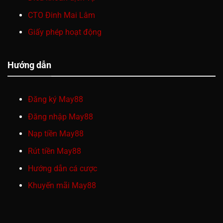
CTO Đinh Mai Lâm
Giấy phép hoạt động
Hướng dẫn
Đăng ký May88
Đăng nhập May88
Nạp tiền May88
Rút tiền May88
Hướng dẫn cá cược
Khuyến mãi May88