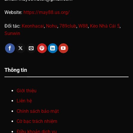
Website:
https://may88.us.org/
Đối tác:
Keonhacai
,
Nohu
,
789club
,
W88
,
Kèo Nhà Cái 5
,
Sunwin
Thông tin
Giới thiệu
Liên hệ
Chính sách bảo mật
Cờ bạc trách nhiệm
Điều khoản dịch vụ