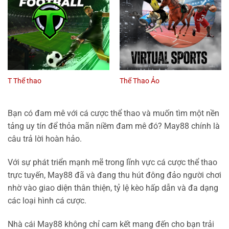
T Thể thao
Thể Thao Ảo
Bạn có đam mê với cá cược thể thao và muốn tìm một nền
tảng uy tín để thỏa mãn niềm đam mê đó? May88 chính là
câu trả lời hoàn hảo.
Với sự phát triển mạnh mẽ trong lĩnh vực cá cược thể thao
trực tuyến, May88 đã và đang thu hút đông đảo người chơi
nhờ vào giao diện thân thiện, tỷ lệ kèo hấp dẫn và đa dạng
các loại hình cá cược.
Nhà cái May88 không chỉ cam kết mang đến cho bạn trải