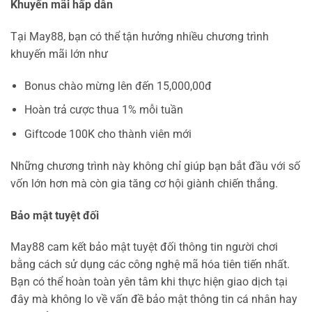
Khuyến mãi hấp dẫn
Tại May88, bạn có thể tận hưởng nhiều chương trình
khuyến mãi lớn như
Bonus chào mừng lên đến 15,000,00đ
Hoàn trả cược thua 1% mỗi tuần
Giftcode 100K cho thành viên mới
Những chương trình này không chỉ giúp bạn bắt đầu với số
vốn lớn hơn mà còn gia tăng cơ hội giành chiến thắng.
Bảo mật tuyệt đối
May88 cam kết bảo mật tuyệt đối thông tin người chơi
bằng cách sử dụng các công nghệ mã hóa tiên tiến nhất.
Bạn có thể hoàn toàn yên tâm khi thực hiện giao dịch tại
đây mà không lo về vấn đề bảo mật thông tin cá nhân hay