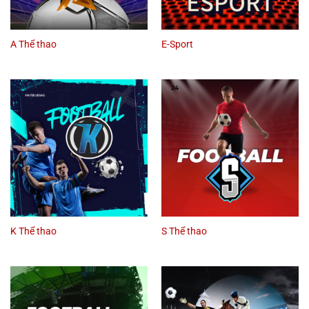
A Thể thao
E-Sport
K Thể thao
S Thể thao