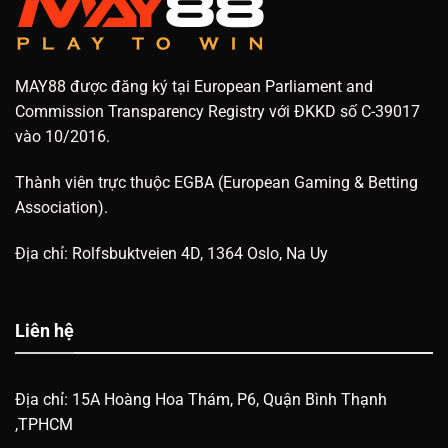
MAY88 được đăng ký tại European Parliament and
Commission Transparency Registry với ĐKKD số C-39017
vào 10/2016.
Thành viên trực thuộc EGBA (European Gaming & Betting
Association).
Địa chỉ: Rolfsbuktveien 4D, 1364 Oslo, Na Uy
Liên hệ
Địa chỉ: 15A Hoàng Hoa Thám, P6, Quận Bình Thạnh
,TPHCM