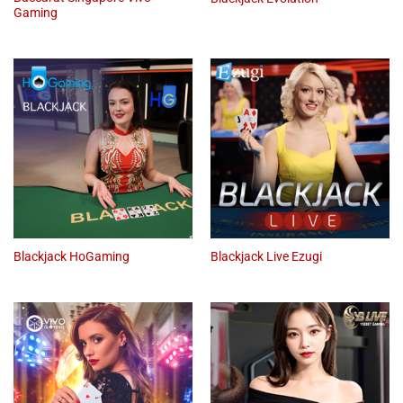
Gaming
Blackjack HoGaming
Blackjack Live Ezugi