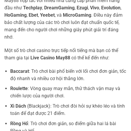
May88 hợp tác với nhiều nhà cung cấp phần mềm hàng
đầu như
Techplay
,
DreamGaming
,
Ezugi
,
Vivo
,
Evolution
,
HoGaming
,
Ebet
,
Yeebet
, và
MicroGaming
. Điều này đảm
bảo chất lượng của các trò chơi luôn đạt chuẩn quốc tế,
mang đến cho người chơi những giây phút giải trí đáng
nhớ.
Một số trò chơi casino trực tiếp nổi tiếng mà bạn có thể
tham gia tại
Live Casino May88
có thể kể đến như:
Baccarat
: Trò chơi bài phổ biến với lối chơi đơn giản, tốc
độ nhanh và nhiều cơ hội thắng lớn.
Roulette
: Vòng quay may mắn, thử thách vận may và
chiến lược của người chơi.
Xì Dách
(Blackjack): Trò chơi đòi hỏi sự khéo léo và tính
toán để đạt được 21 điểm.
Rồng Hổ
: Trò chơi đơn giản, so điểm giữa hai lá bài
Rồng và Hổ.