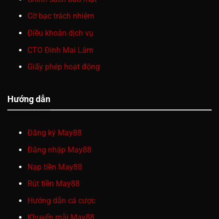
Cờ bạc trách nhiệm
Điều khoản dịch vụ
CTO Đinh Mai Lâm
Giấy phép hoạt động
Hướng dẫn
Đăng ký May88
Đăng nhập May88
Nạp tiền May88
Rút tiền May88
Hướng dẫn cá cược
Khuyến mãi May88