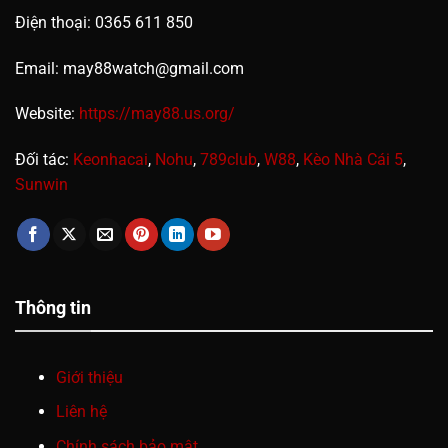
Điện thoại: 0365 611 850
Email:
may88watch@gmail.com
Website:
https://may88.us.org/
Đối tác:
Keonhacai
,
Nohu
,
789club
,
W88
,
Kèo Nhà Cái 5
,
Sunwin
Thông tin
Giới thiệu
Liên hệ
Chính sách bảo mật