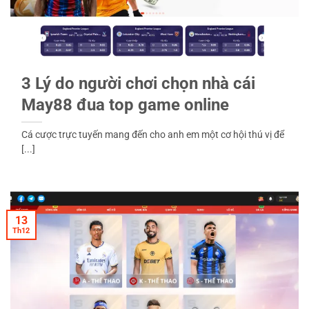
3 Lý do người chơi chọn nhà cái
May88 đua top game online
Cá cược trực tuyến mang đến cho anh em một cơ hội thú vị để
[...]
13
Th12