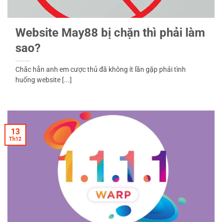
Website May88 bị chặn thì phải làm
sao?
Chắc hẳn anh em cược thủ đã không ít lần gặp phải tình
huống website [...]
13
Th12