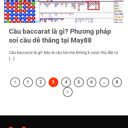
Cầu baccarat là gì? Phương pháp
soi cầu dễ thắng tại May88
Cầu baccarat là gì? Đây là câu hỏi mà không ít cược thủ đặt ra
[...]
1
2
3
4
5
6
…
8