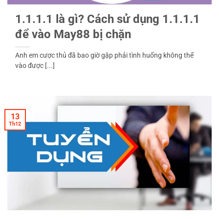
1.1.1.1 là gì? Cách sử dụng 1.1.1.1
để vào May88 bị chặn
Anh em cược thủ đã bao giờ gặp phải tình huống không thể
vào được [...]
13
Th12